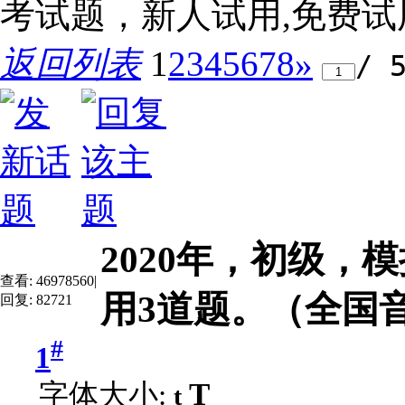
考试题，新人试用,免费试用
返回列表
1
2
3
4
5
6
7
8
»
/ 
2020年，初级，
查看:
46978560
|
用3道题。（全国音乐
回复:
82721
#
1
T
字体大小:
t