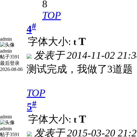
8
TOP
#
4
T
字体大小:
admin
t
admin
发表于
2014-11-02 21:3
帖子
3591
最后登录
测试完成，我做了3道题
2026-08-06
02 2014 21:34:19 GMT+08
TOP
#
5
T
字体大小:
admin
t
admin
发表于
2015-03-20 21:
帖子
3591