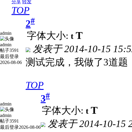
分享
转发
TOP
#
2
T
字体大小:
admin
t
admin
发表于
2014-10-15 15:5
帖子
3591
最后登录
测试完成，我做了3道题
2026-08-06
15 2014 15:52:18 GMT+08
TOP
#
3
admin
T
字体大小:
t
admin
帖子
3591
发表于
2014-10-15 
最后登录
2026-08-06