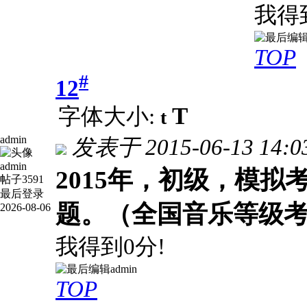
我得
TOP
#
12
T
字体大小:
t
admin
发表于
2015-06-13 14:0
admin
2015年，初级，模拟
帖子
3591
最后登录
题。（全国音乐等级考
2026-08-06
我得到0分!
admin
TOP