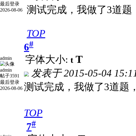
最后登录
测试完成，我做了3道题
2026-08-06
20 2015 21:26:10 GMT+08
TOP
#
6
T
字体大小:
t
admin
admin
发表于
2015-05-04 15:1
帖子
3591
最后登录
测试完成，我做了3道题
2026-08-06
04 2015 15:10:25 GMT+
TOP
#
7