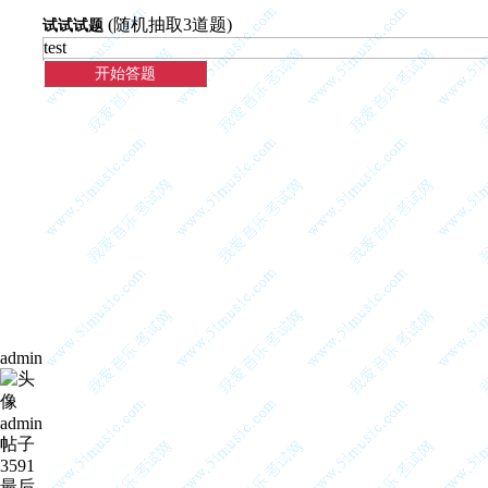
admin
admin
帖子
3591
最后