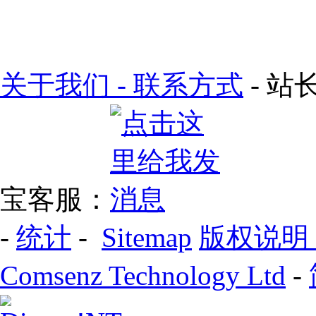
关于我们 - 联系方式
- 站长
宝客服：
-
统计
-
Sitemap
版权说明
Comsenz Technology Ltd
-