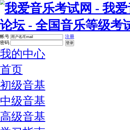
帐号
注册
密码
登录
我的中心
首页
初级音基
中级音基
高级音基