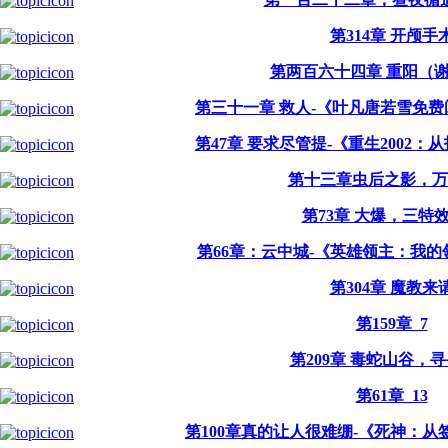
第314章 开颅手
第两百六十四章 重阳（
第三十一章 救人-《叶凡唐若雪免
第47章 要求尽管提-《重生2002
第十三章虫后之影，万
第73章 大爆，三特
第66章：云中城-《英雄领主：我
第304章 魔教来
第159章_7
第209章 毒蛇山谷，
第61章_13
第100章真的让人很难绷-《死神：