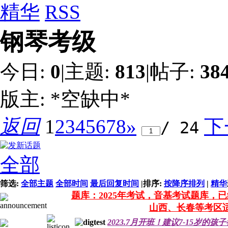
精华
RSS
钢琴考级
今日:
0
|
主题:
813
|
帖子:
38
版主:
*空缺中*
返回
1
2
3
4
5
6
7
8
»
下
/ 24
全部
筛选:
全部主题
全部时间
最后回复时间
|
排序:
按降序排列
|
精华
题库：2025年考试，音基考试题库，
山西、长春等考区
2023.7月开班！建议7-15岁