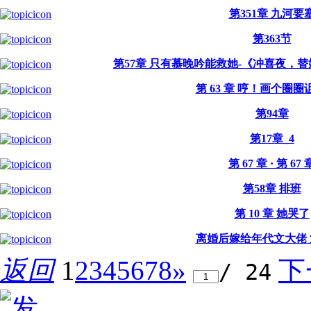
第351章 九河要
第363节
第57章 只有慕晚吟能救她-《冲喜夜，
第 63 章 哼！画个圈
第94章
第17章_4
第 67 章 · 第 67 
第58章 排班
第 10 章 她哭了
离婚后嫁给年代文大佬 第
返回
1
2
3
4
5
6
7
8
»
下
/ 24