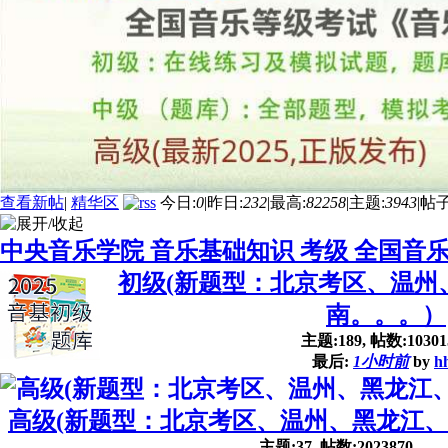
查看新帖
|
精华区
今日:
0
|
昨日:
232
|
最高:
82258
|
主题:
3943
|
帖子
中央音乐学院 音乐基础知识 考级 全国音
初级(新题型：北京考区、温州
南。。。）
主题:189, 帖数:10301
最后:
1小时前
by
hh
高级(新题型：北京考区、温州、黑龙江
主题:37, 帖数:2023870