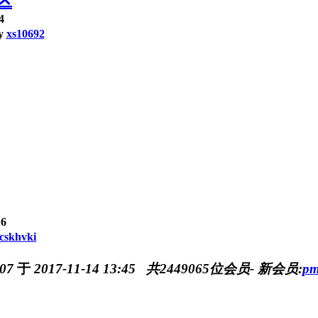
区
4
y
xs10692
6
scskhvki
07
于
2017-11-14 13:45
共
2449065
位会员- 新会员:
pm