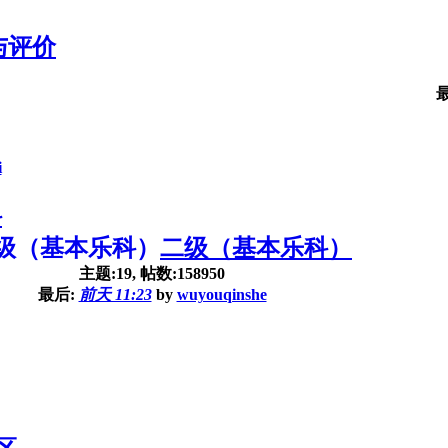
与评价
i
科
二级（基本乐科）
主题:19, 帖数:158950
最后:
前天 11:23
by
wuyouqinshe