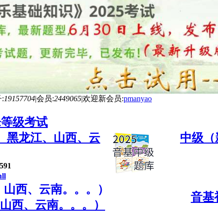
:
19157704
|
会员:
2449065
|
欢迎新会员:
pmanyao
乐等级考试
、黑龙江、山西、云
中级（
591
ll
音基
、山西、云南。。。）