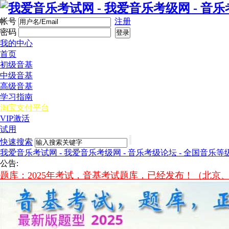
帐号
注册
密码
登录
我的中心
首页
初级音基
中级音基
高级音基
学习指南
淘宝支付平台
VIP激活
试用
快速搜索
我爱音乐考试网 - 我爱音乐考级网 - 音乐考级论坛 - 全国音乐等
公告:
题库：2025年考试，音基考试题库，已经发布！（北京