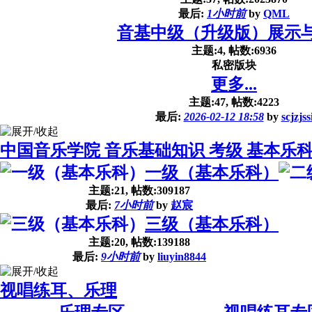
最后:
1小时前
by
QML
音基中级（升级版）展示
主题:4, 帖数:6936
私密版块
更多...
主题:47, 帖数:4223
最后:
2026-02-12 18:58
by
scjzjss
中国音乐学院 音乐基础知识 考级 基本乐
一级（基本乐科）
主题:21, 帖数:309187
最后:
7小时前
by
赵宸
三级（基本乐科）
主题:20, 帖数:139188
最后:
9小时前
by
liuyin8844
视唱练耳、乐理