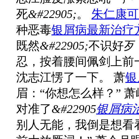
死
&#22905;
。
朱仁康可
种恶毒
银屑病最新治疗
既然
&#22905;
不识好歹
忍，按着腰间佩剑上前
沈志江愣了一下。 萧
银
眉：“你想怎么样？” 萧
对准了
&#22905
银屑病
别人无能，我倒是想看