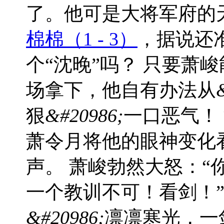
了。他可是大将军府的
棉棉（1 - 3）
，据说还
个“沈晚”吗？ 只要萧峻
场拿下，他自有办法从
狠
&#20986;
一口恶气！
萧令月将他的眼神变化
声。 萧峻勃然大怒：
一个教训不可！看剑！”
&#20986;
凛凛寒光，一