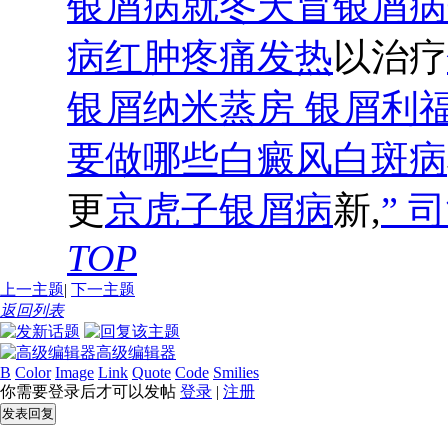
银屑病就冬天冒银屑病
病红肿疼痛发热
以治疗
银屑纳米蒸房 银屑利
要做哪些白癜风白斑病
更
京虎子银屑病
新,
” 
TOP
上一主题
|
下一主题
返回列表
高级编辑器
B
Color
Image
Link
Quote
Code
Smilies
你需要登录后才可以发帖
登录
|
注册
发表回复