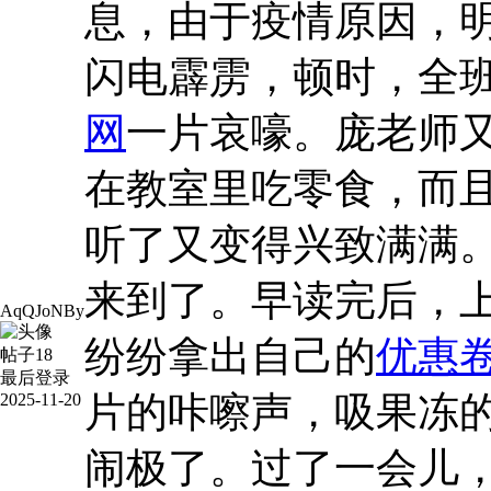
息，由于疫情原因，
闪电霹雳，顿时，全
网
一片哀嚎。庞老师
在教室里吃零食，而
听了又变得兴致满满
来到了。早读完后，
AqQJoNBy
纷纷拿出自己的
优惠
帖子
18
最后登录
片的咔嚓声，吸果冻
2025-11-20
闹极了。过了一会儿