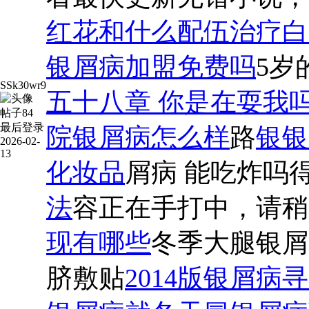
红花和什么配伍治疗白
银屑病加盟免费吗
5岁
SSk30wr9
五十八章 你是在耍我吗？
帖子
84
最后登录
院银屑病怎么样
路
银银
2026-02-
13
化妆品
屑病 能吃炸吗
法
容正在手打中，请稍
现有哪些
冬季大腿银屑
脐敷贴
2014版银屑病
寻