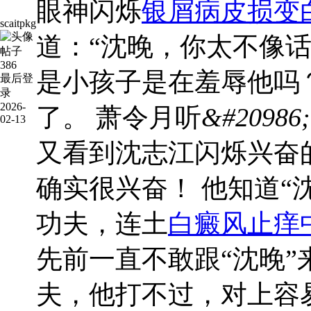
眼神闪烁
银屑病皮损变
scaitpkg
道：“沈晚，你太不像
帖子
386
是小孩子是在羞辱他吗
最后登
录
2026-
了。 萧令月听
&#20986;
02-13
又看到沈志江闪烁兴奋
确实很兴奋！ 他知道“
功夫，连土
白癜风止痒
先前一直不敢跟“沈晚”
夫，他打不过，对上容