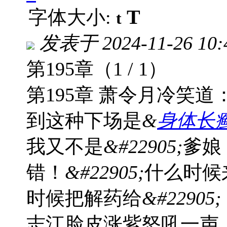
T
字体大小:
t
发表于
2024-11-26 10:
第195章（1 / 1）
第195章 萧令月冷笑
到这种下场是
&
身体长
我又不是
&#22905;
爹娘
错！
&#22905;
什么时候
时候把解药给
&#22905;
志江脸皮涨紫怒吼一声