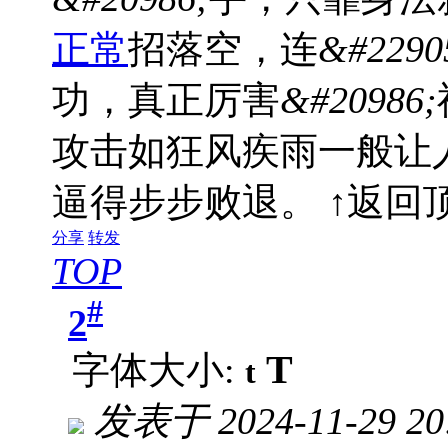
正常
招落空，连
&#2290
功，真正厉害
&#20986;
攻击如狂风疾雨一般让
逼得步步败退。 ↑返回
分享
转发
TOP
#
2
T
字体大小:
t
发表于
2024-11-29 20