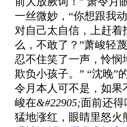
前大放厥词！” 萧令月
一丝微妙，“你想跟我动
对自己太自信，上赶着找
么，不敢了？”萧峻轻
忍不住笑了一声，怜悯
欺负小孩子。” “沈晚
令月本人可不是，如果
峻在
&#22905;
面前还得
猛地涨红，眼睛里怒火熊