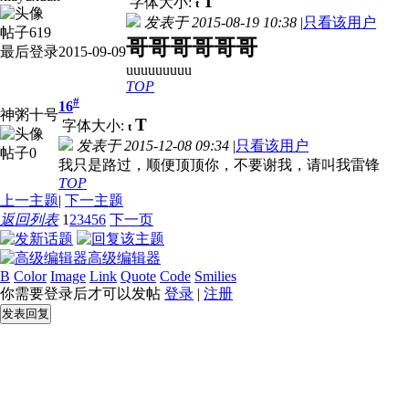
T
字体大小:
t
发表于
2015-08-19 10:38
|
只看该用户
帖子
619
哥哥哥哥哥哥
最后登录
2015-09-09
uuuuuuuuu
TOP
#
16
神粥十号
T
字体大小:
t
发表于
2015-12-08 09:34
|
只看该用户
帖子
0
我只是路过，顺便顶顶你，不要谢我，请叫我雷锋
TOP
上一主题
|
下一主题
返回列表
1
2
3
4
5
6
下一页
高级编辑器
B
Color
Image
Link
Quote
Code
Smilies
你需要登录后才可以发帖
登录
|
注册
发表回复