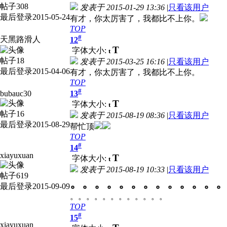
帖子
308
发表于
2015-01-29 13:36
|
只看该用户
最后登录
2015-05-24
有才，你太厉害了，我都比不上你。
TOP
#
天黑路滑人
12
T
字体大小:
t
帖子
18
发表于
2015-03-25 16:16
|
只看该用户
最后登录
2015-04-06
有才，你太厉害了，我都比不上你。
TOP
#
bubauc30
13
T
字体大小:
t
帖子
16
发表于
2015-08-19 08:36
|
只看该用户
最后登录
2015-08-29
帮忙顶
TOP
#
14
xiayuxuan
T
字体大小:
t
发表于
2015-08-19 10:33
|
只看该用户
帖子
619
。。。。。。。。。。。。
最后登录
2015-09-09
。。。。。。。。。。。。
TOP
#
15
xiayuxuan