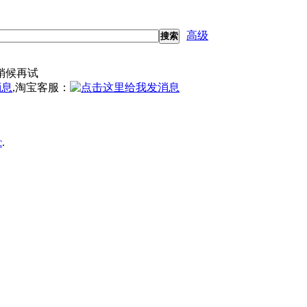
高级
搜索
稍候再试
,淘宝客服：
c
.